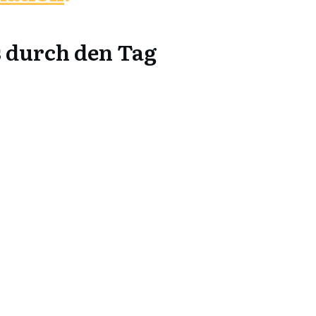
s
durch den Tag
Biohacking Status Check
perfekte Morgenroutine