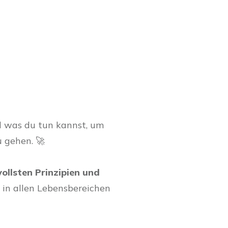
Deine Erfolge
und was du tun kannst, um
 gehen. 🚀
ollsten Prinzipien und
n
in allen Lebensbereichen