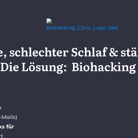
, schlechter Schlaf & stä
Die Lösung:
 Biohacking 
m
-Mails)
ks
für
rt