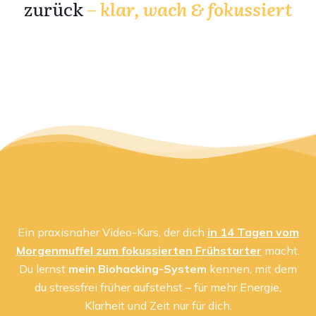
zurück
–
klar, wach & fokussiert
Ein praxisnaher Video-Kurs, der dich
in 14 Tagen vom
Morgenmuffel zum fokussierten Frühstarter
macht.
Du lernst
mein Biohacking-System
kennen, mit dem
du stressfrei früher aufstehst – für mehr Energie,
Klarheit und Zeit nur für dich.