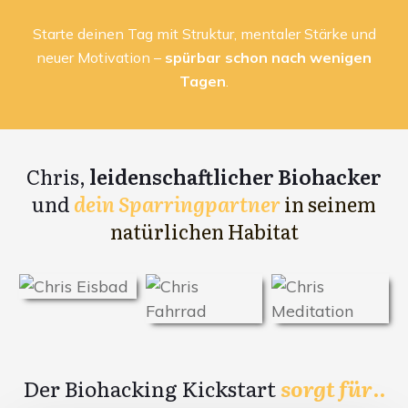
Starte deinen Tag mit Struktur, mentaler Stärke und
neuer Motivation –
spürbar schon nach wenigen
Tagen
.
Chris,
leidenschaftlicher Biohacker
und
dein Sparringpartner
in seinem
natürlichen Habitat
Der Biohacking Kickstart
sorgt für
..